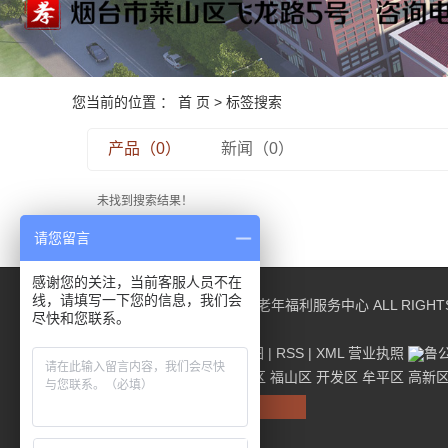
您当前的位置 ：
首 页
> 标签搜索
产品（0）
新闻（0）
未找到搜索结果！
请您留言
感谢您的关注，当前客服人员不在
线，请填写一下您的信息，我们会
COPYRIGHT © 烟台莱山秀林老年福利服务中心 ALL RIGHT
尽快和您联系。
维
热推信息
|
企业分站
|
网站地图
|
RSS
|
XML
营业执照
鲁公
主营区域：
烟台
芝罘区
莱山区
福山区
开发区
牟平区
高新