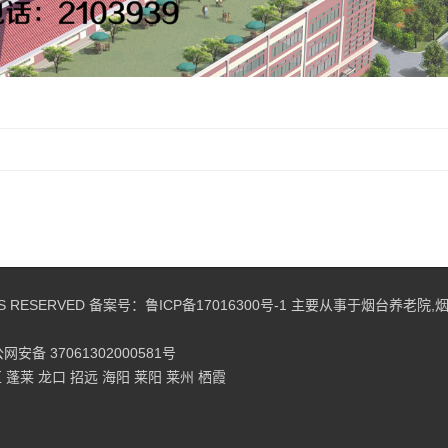
S RESERVED 备案号：
鲁ICP备17016300号-1
主要从事于
烟台养老院
,
网安备 37061302000581号
区
蓬莱
龙口
招远
海阳
莱阳
莱州
栖霞